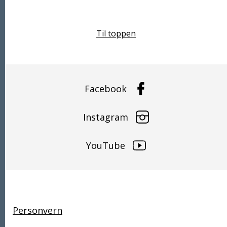
Til toppen
Facebook
Instagram
YouTube
Snarveier
Personvern