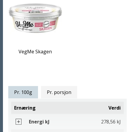
VegMe Skagen
Næringsinnhold
Pr. 100g
Pr. porsjon
Ernæring
Verdi
Energi kJ
278,56 kJ