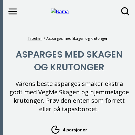
Meny
Gå til hovedinnhold
Gå til hovedmeny
Du er her
Tilbehør
Asparges med Skagen og krutonger
ASPARGES MED SKAGEN
OG KRUTONGER
Vårens beste asparges smaker ekstra
godt med VegMe Skagen og hjemmelagde
krutonger. Prøv den enten som forrett
eller på tapasbordet.
4 porsjoner