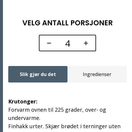
VELG ANTALL PORSJONER
Slik gjør du det
Ingredienser
Krutonger:
Slik gjør du det
Forvarm ovnen til 225 grader, over- og
undervarme.
Finhakk urter. Skjær brødet i terninger uten