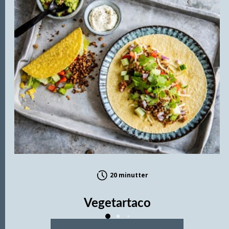
Protein
4,02 g
Salt
0,45 g
Vitamin E
1,15 alfa-TE
(9% *)
Vitamin K
15 µg
(20% *)
Vitamin C
9,92 mg
(12%
(askorbinsyre)
*)
Vitamin B1 (tiamin)
0,04 mg
(4% *)
20 minutter
Vitamin B6 (pyridoksin)
0,07 mg
(4% *)
Vegetartaco
Vitamin B9 (folat)
23,65 µg
(11% *)