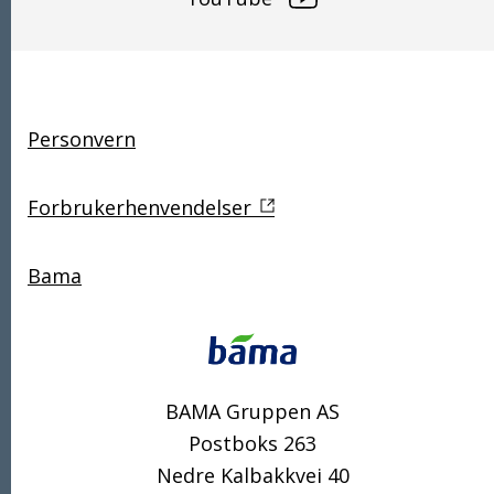
Snarveier
Personvern
Forbrukerhenvendelser
Bama
Kontakt
BAMA Gruppen AS
Postboks 263
Nedre Kalbakkvei 40