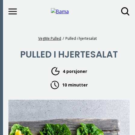
Meny
Gå til hovedinnhold
Gå til hovedmeny
Du er her
VegMe Pulled
Pulled i hjertesalat
PULLED I HJERTESALAT
4 porsjoner
10 minutter