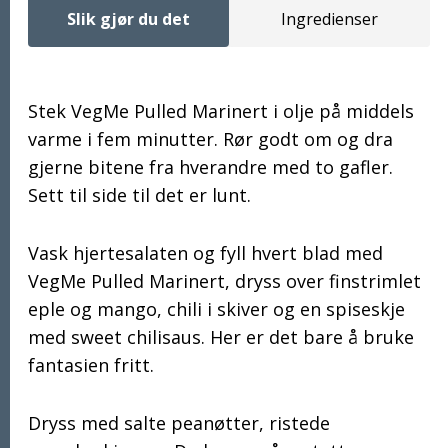
Slik gjør du det
Ingredienser
Stek VegMe Pulled Marinert i olje på middels
Slik gjør du det
varme i fem minutter. Rør godt om og dra
gjerne bitene fra hverandre med to gafler.
Sett til side til det er lunt.
Vask hjertesalaten og fyll hvert blad med
VegMe Pulled Marinert, dryss over finstrimlet
eple og mango, chili i skiver og en spiseskje
med sweet chilisaus. Her er det bare å bruke
fantasien fritt.
Dryss med salte peanøtter, ristede