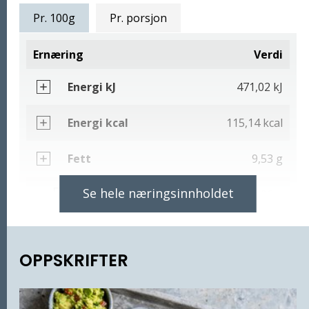
Næringsinnhold
Pr. 100g
Pr. porsjon
Ernæring
Verdi
Energi kJ
471,02 kJ
Energi kcal
115,14 kcal
Fett
9,53 g
Se hele næringsinnholdet
Hvorav mettede fettsyrer
1,06 g
Karbohydrater
2,55 g
OPPSKRIFTER
Hvorav sukkerarter
1,51 g
Kostfiber
1,25 g