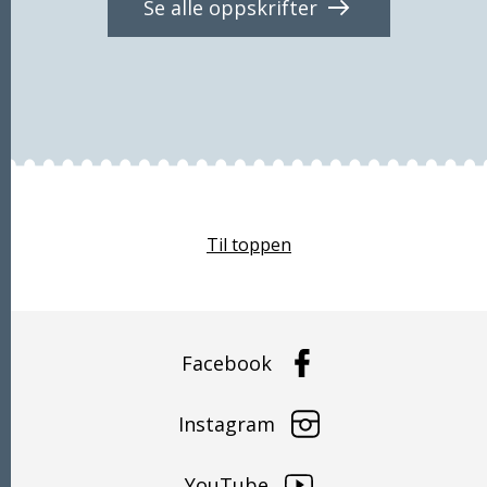
Se alle oppskrifter
Kalium (K)
194,32 mg
(9% *)
Fosfor (P)
27,1 mg
(3% *)
Kobber (Cu)
0,07 mg
(6% *)
Til toppen
Facebook
Instagram
YouTube