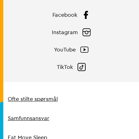
Facebook
Instagram
YouTube
TikTok
Snarveier
Ofte stilte spørsmål
Samfunnsansvar
Eat Move Sleep