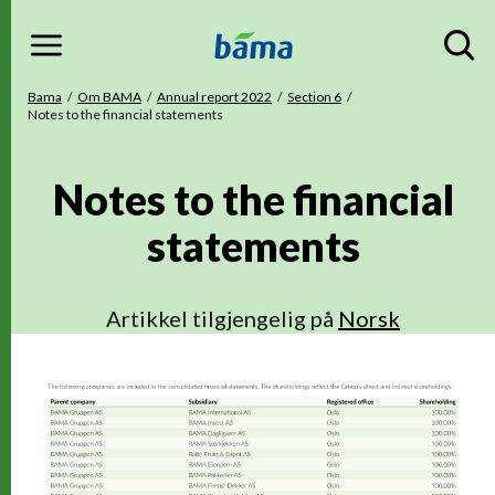
Menu
Gå til hovedinnhold
Gå til hovedmeny
Du er her
Bama
Om BAMA
Annual report 2022
Section 6
Notes to the financial statements
Notes to the financial
statements
Artikkel tilgjengelig på
Norsk