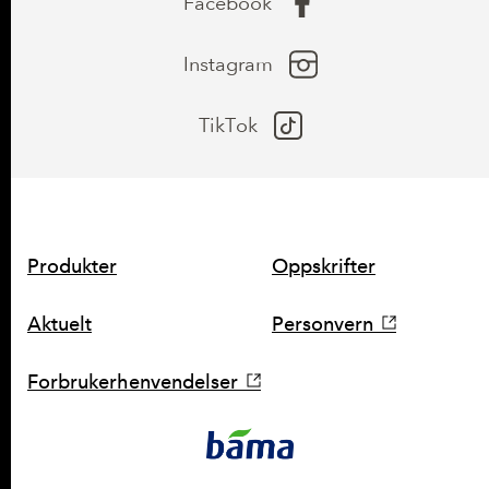
Facebook
Instagram
TikTok
SNARVEIER
Produkter
Oppskrifter
Aktuelt
Personvern
Forbrukerhenvendelser
KONTAKT