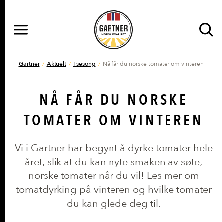
MENY
Gå til hovedinnhold
Gå til hovedmeny
DU ER HER
Gartner
Aktuelt
I sesong
Nå får du norske tomater om vinteren
NÅ FÅR DU NORSKE
TOMATER OM VINTEREN
Vi i Gartner har begynt å dyrke tomater hele
året, slik at du kan nyte smaken av søte,
norske tomater når du vil! Les mer om
tomatdyrking på vinteren og hvilke tomater
du kan glede deg til.