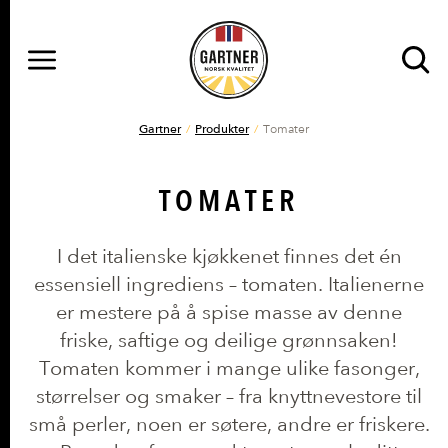
MENY
Gå til hovedinnhold
Gå til hovedmeny
DU ER HER
Gartner
Produkter
Tomater
TOMATER
I det italienske kjøkkenet finnes det én
essensiell ingrediens – tomaten. Italienerne
er mestere på å spise masse av denne
friske, saftige og deilige grønnsaken!
Tomaten kommer i mange ulike fasonger,
størrelser og smaker – fra knyttnevestore til
små perler, noen er søtere, andre er friskere.