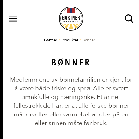
MENY
Gå til hovedinnhold
Gå til hovedmeny
DU ER HER
Gartner
Produkter
Bønner
BØNNER
Medlemmene av bønnefamilien er kjent for
å være både friske og sprø. Alle er svært
smakfulle og næringsrike. Et annet
fellestrekk de har, er at alle ferske bønner
må forvelles eller varmebehandles på en
eller annen måte før bruk.