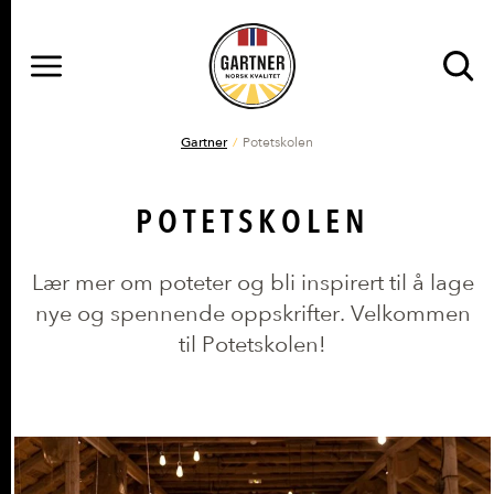
MENY
Gå til hovedinnhold
Gå til hovedmeny
DU ER HER
Gartner
Potetskolen
POTETSKOLEN
Lær mer om poteter og bli inspirert til å lage
nye og spennende oppskrifter. Velkommen
til Potetskolen!