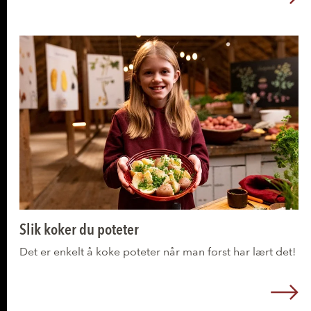
L
Lær mer om potet!
Slik koker du poteter
Det er enkelt å koke poteter når man først har lært det!
L