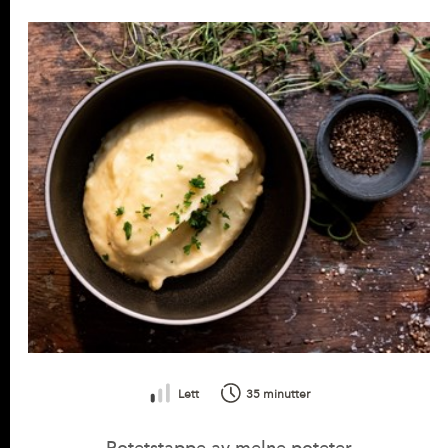
Lag noe godt med potet
Lett
35 minutter
Potetstappe av melne poteter