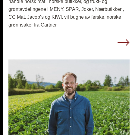
handle norsk mat i norske butikker, og frukt- og
grøntavdelingene i MENY, SPAR, Joker, Nærbutikken,
CC Mat, Jacob’s og KIWI, vil bugne av ferske, norske
grønnsaker fra Gartner.
L