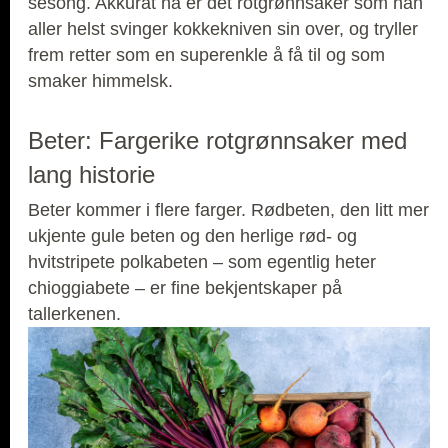
sesong. Akkurat nå er det rotgrønnsaker som han
aller helst svinger kokkekniven sin over, og tryller
frem retter som en superenkle å få til og som
smaker himmelsk.
Beter: Fargerike rotgrønnsaker med
lang historie
Beter kommer i flere farger. Rødbeten, den litt mer
ukjente gule beten og den herlige rød- og
hvitstripete polkabeten – som egentlig heter
chioggiabete – er fine bekjentskaper på
tallerkenen.