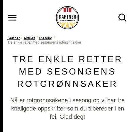
MENY
Gå til hovedinnhold
Gå til hovedmeny
DU ER HER
Gartner
Aktuelt
I sesong
Tre enkle retter med sesongens rotgrønnsaker
TRE ENKLE RETTER
MED SESONGENS
ROTGRØNNSAKER
Nå er rotgrønnsakene i sesong og vi har tre
knallgode oppskrifter som du tilbereder i en
fei. Gled deg!