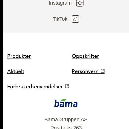
Instagram
TikTok
Produkter
Oppskrifter
SNARVEIER
Aktuelt
Personvern
Forbrukerhenvendelser
KONTAKT
Bama Gruppen AS
Postboks 263