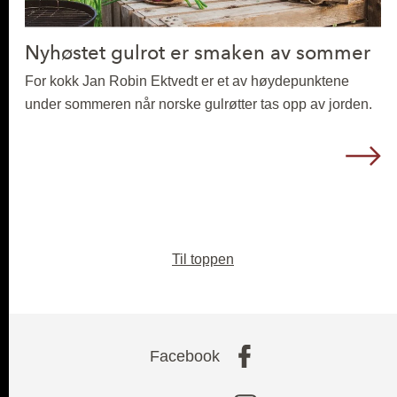
Nyhøstet gulrot er smaken av sommer
For kokk Jan Robin Ektvedt er et av høydepunktene
under sommeren når norske gulrøtter tas opp av jorden.
L
Til toppen
Facebook