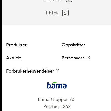
TikTok
SNARVEIER
Produkter
Oppskrifter
Aktuelt
Personvern
Forbrukerhenvendelser
KONTAKT
Bama Gruppen AS
Postboks 263