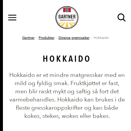
MENY
Gå til hovedinnhold
Gå til hovedmeny
DU ER HER
Gartner
Produkter
Diverse grønnsaker
Hokkaido
HOKKAIDO
Hokkaido er et mindre matgresskar med en
mild og fyldig smak. Fruktkjøttet er fast,
men blir raskt mykt og saftig så fort det
varmebehandles. Hokkaido kan brukes i de
fleste gresskaroppskrifter og kan både
kokes, stekes, wokes eller bakes.